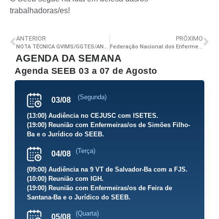
trabalhadoras/es!
ANTERIOR
PRÓXIMO
NOTA TÉCNICA GVIMS/GGTES/ANVISA Nº 06/2020
Federação Nacional dos Enfermeiros emite nota de repudio ao ataque sofrido pelos profissionais da enfermagem em Brasília
AGENDA DA SEMANA
Agenda SEEB 03 a 07 de Agosto
(Segunda)
03/08
(13:00) Audiência no CEJUSC com ISETES.
(19:00) Reunião com Enfermeiras/os de Simões Filho-
Ba e o Jurídico do SEEB.
(Terça)
04/08
(09:00) Audiência na 9 VT de Salvador-Ba com a FJS.
(10:00) Reunião com IGH.
(19:00) Reunião com Enfermeiras/os de Feira de
Santana-Ba e o Jurídico do SEEB.
(Quarta)
05/08