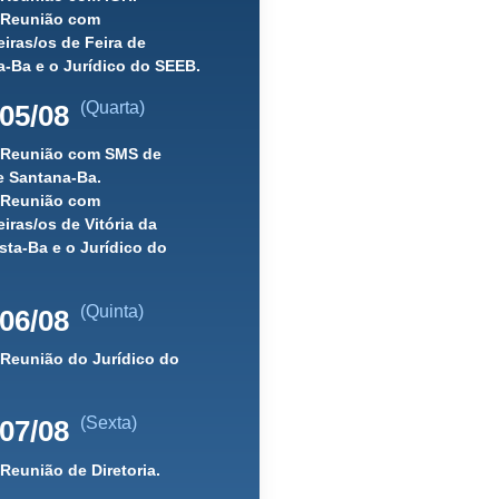
) Reunião com
iras/os de Feira de
-Ba e o Jurídico do SEEB.
(Quarta)
05/08
) Reunião com SMS de
e Santana-Ba.
) Reunião com
iras/os de Vitória da
ta-Ba e o Jurídico do
(Quinta)
06/08
 Reunião do Jurídico do
(Sexta)
07/08
 Reunião de Diretoria.