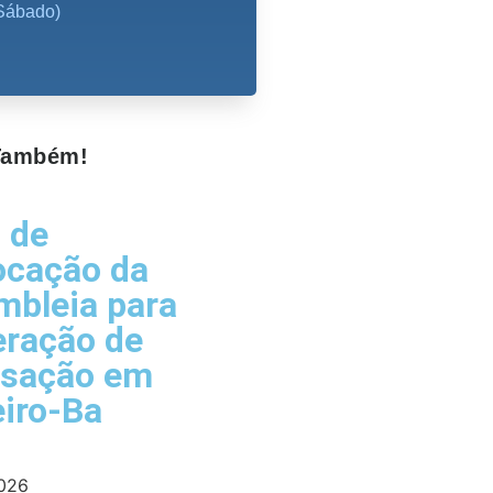
Sábado)
 Também!
l de
ocação da
bleia para
eração de
isação em
iro-Ba
2026