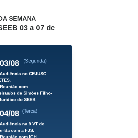
DA SEMANA
SEEB 03 a 07 de
(Segunda)
03/08
) Audiência no CEJUSC
ETES.
) Reunião com
iras/os de Simões Filho-
Jurídico do SEEB.
(Terça)
04/08
 Audiência na 9 VT de
or-Ba com a FJS.
 Reunião com IGH.