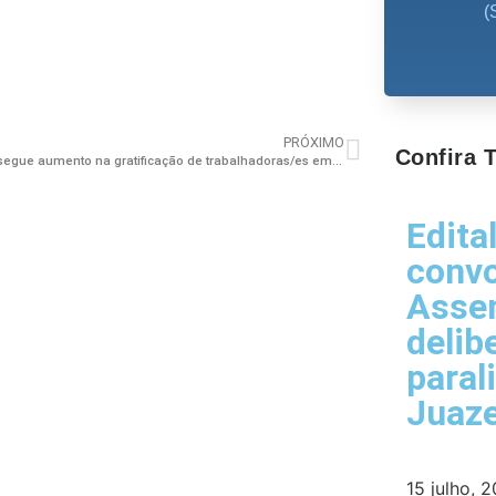
(
PRÓXIMO
Confira
Seeb consegue aumento na gratificação de trabalhadoras/es em enfermagem no município de Itamaraju
Edita
conv
Assem
delib
paral
Juaze
15 julho, 