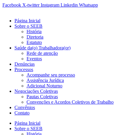
Ir
Facebook
X-twitter
Instagram
Linkedin
Whatsapp
para
o
Página Inicial
conteúdo
Sobre o SEEB
História
Diretoria
Estatuto
Saúde da(o) Trabalhadora(or)
Rede de atenção
Eventos
Denúncias
Processos
Acompanhe seu processo
Assistência Jurídica
Adicional Noturno
Negociações Coletivas
Pautas Coletivas
Convenções e Acordos Coletivos de Trabalho
Convênios
Contato
Página Inicial
Sobre o SEEB
História