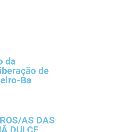
o da
iberação de
eiro-Ba
IROS/AS DAS
MÃ DULCE