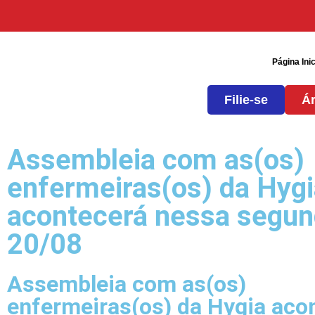
Página Inic
Filie-se
Ár
Assembleia com as(os)
enfermeiras(os) da Hygi
acontecerá nessa segun
20/08
Assembleia com as(os)
enfermeiras(os) da Hygia aco