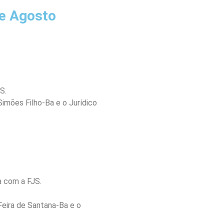
e Agosto
S.
imões Filho-Ba e o Jurídico
a com a FJS.
Feira de Santana-Ba e o