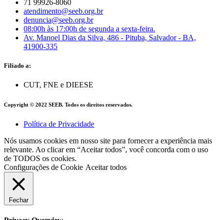
71 99926-8060
atendimento@seeb.org.br
denuncia@seeb.org.br
08:00h às 17:00h de segunda a sexta-feira.
Av. Manoel Dias da Silva, 486 - Pituba, Salvador - BA,
41900-335
Filiado a:
CUT, FNE e DIEESE
Copyright © 2022 SEEB. Todos os direitos reservados.
Política de Privacidade
Nós usamos cookies em nosso site para fornecer a experiência mais
relevante. Ao clicar em “Aceitar todos”, você concorda com o uso
de TODOS os cookies.
Configurações de Cookie
Aceitar todos
Fechar