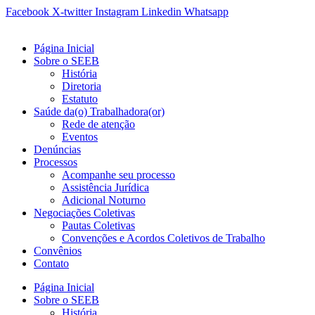
Ir
Facebook
X-twitter
Instagram
Linkedin
Whatsapp
para
o
Página Inicial
conteúdo
Sobre o SEEB
História
Diretoria
Estatuto
Saúde da(o) Trabalhadora(or)
Rede de atenção
Eventos
Denúncias
Processos
Acompanhe seu processo
Assistência Jurídica
Adicional Noturno
Negociações Coletivas
Pautas Coletivas
Convenções e Acordos Coletivos de Trabalho
Convênios
Contato
Página Inicial
Sobre o SEEB
História