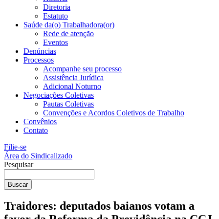
Diretoria
Estatuto
Saúde da(o) Trabalhadora(or)
Rede de atenção
Eventos
Denúncias
Processos
Acompanhe seu processo
Assistência Jurídica
Adicional Noturno
Negociações Coletivas
Pautas Coletivas
Convenções e Acordos Coletivos de Trabalho
Convênios
Contato
Filie-se
Área do Sindicalizado
Pesquisar
Buscar
Traidores: deputados baianos votam a
favor da Reforma da Previdência na CCJ