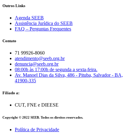
Outros Links
Agenda SEEB
Assistência Jurídica do SEEB
FAQ – Perguntas Frequentes
Contato
71 99926-8060
atendimento@seeb.org.br
denuncia@seeb.org.br
08:00h às 17:00h de segunda a sexta-feira.
Av. Manoel Dias da Silva, 486 - Pituba, Salvador - BA,
41900-335
Filiado a:
CUT, FNE e DIEESE
Copyright © 2022 SEEB. Todos os direitos reservados.
Política de Privacidade