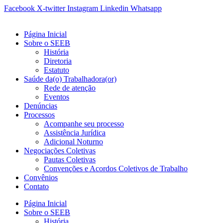
Ir
Facebook
X-twitter
Instagram
Linkedin
Whatsapp
para
o
Página Inicial
conteúdo
Sobre o SEEB
História
Diretoria
Estatuto
Saúde da(o) Trabalhadora(or)
Rede de atenção
Eventos
Denúncias
Processos
Acompanhe seu processo
Assistência Jurídica
Adicional Noturno
Negociações Coletivas
Pautas Coletivas
Convenções e Acordos Coletivos de Trabalho
Convênios
Contato
Página Inicial
Sobre o SEEB
História