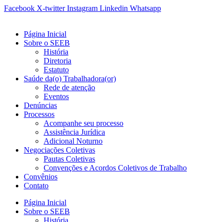
Ir
Facebook
X-twitter
Instagram
Linkedin
Whatsapp
para
o
Página Inicial
conteúdo
Sobre o SEEB
História
Diretoria
Estatuto
Saúde da(o) Trabalhadora(or)
Rede de atenção
Eventos
Denúncias
Processos
Acompanhe seu processo
Assistência Jurídica
Adicional Noturno
Negociações Coletivas
Pautas Coletivas
Convenções e Acordos Coletivos de Trabalho
Convênios
Contato
Página Inicial
Sobre o SEEB
História