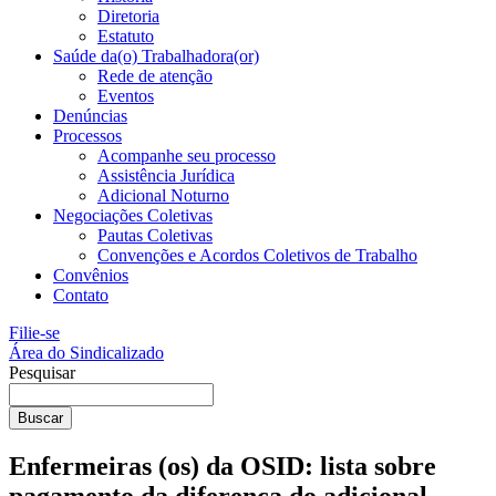
Diretoria
Estatuto
Saúde da(o) Trabalhadora(or)
Rede de atenção
Eventos
Denúncias
Processos
Acompanhe seu processo
Assistência Jurídica
Adicional Noturno
Negociações Coletivas
Pautas Coletivas
Convenções e Acordos Coletivos de Trabalho
Convênios
Contato
Filie-se
Área do Sindicalizado
Pesquisar
Buscar
Enfermeiras (os) da OSID: lista sobre
pagamento da diferença do adicional