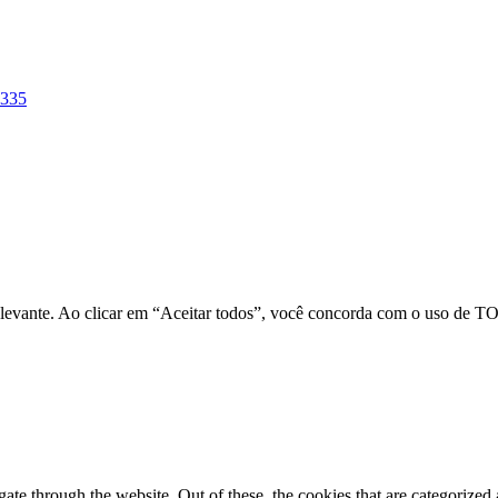
-335
relevante. Ao clicar em “Aceitar todos”, você concorda com o uso de 
e through the website. Out of these, the cookies that are categorized a