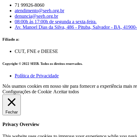
71 99926-8060
atendimento@seeb.org.br
denuncia@seeb.org.br
08:00h às 17:00h de segunda a sexta-feira.
Av. Manoel Dias da Silva, 486 - Pituba, Salvador - BA, 41900
Filiado a:
CUT, FNE e DIEESE
Copyright © 2022 SEEB. Todos os direitos reservados.
Política de Privacidade
Nós usamos cookies em nosso site para fornecer a experiência mais 
Configurações de Cookie
Aceitar todos
Fechar
Privacy Overview
This website uses cookies to improve your experience while you navigat