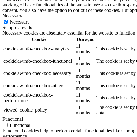
working of basic functionalities of the website. We also use third-pa
consent. You also have the option to opt-out of these cookies. But op
Necessary
Necessary
Sempre ativado
Necessary cookies are absolutely essential for the website to function
Cookie
Duração
11
cookielawinfo-checkbox-analytics
This cookie is set b
months
11
cookielawinfo-checkbox-functional
The cookie is set by
months
11
cookielawinfo-checkbox-necessary
This cookie is set b
months
11
cookielawinfo-checkbox-others
This cookie is set b
months
cookielawinfo-checkbox-
11
This cookie is set b
performance
months
11
The cookie is set by
viewed_cookie_policy
months
data.
Functional
Functional
Functional cookies help to perform certain functionalities like sharing 
Performance