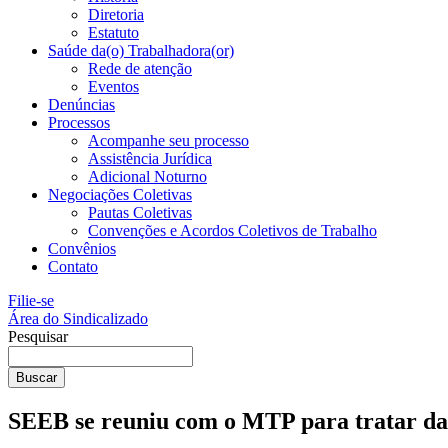
Diretoria
Estatuto
Saúde da(o) Trabalhadora(or)
Rede de atenção
Eventos
Denúncias
Processos
Acompanhe seu processo
Assistência Jurídica
Adicional Noturno
Negociações Coletivas
Pautas Coletivas
Convenções e Acordos Coletivos de Trabalho
Convênios
Contato
Filie-se
Área do Sindicalizado
Pesquisar
Buscar
SEEB se reuniu com o MTP para tratar da