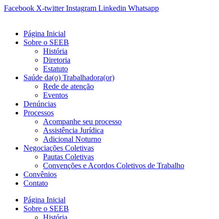
Ir
Facebook
X-twitter
Instagram
Linkedin
Whatsapp
para
o
Página Inicial
conteúdo
Sobre o SEEB
História
Diretoria
Estatuto
Saúde da(o) Trabalhadora(or)
Rede de atenção
Eventos
Denúncias
Processos
Acompanhe seu processo
Assistência Jurídica
Adicional Noturno
Negociações Coletivas
Pautas Coletivas
Convenções e Acordos Coletivos de Trabalho
Convênios
Contato
Página Inicial
Sobre o SEEB
História