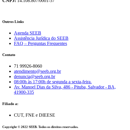
CNPJ:
14.108.807/0001-57
Outros Links
Agenda SEEB
Assistência Jurídica do SEEB
FAQ – Perguntas Frequentes
Contato
71 99926-8060
atendimento@seeb.org.br
denuncia@seeb.org.br
08:00h às 17:00h de segunda a sexta-feira.
Av. Manoel Dias da Silva, 486 - Pituba, Salvador - BA,
41900-335
Filiado a:
CUT, FNE e DIEESE
Copyright © 2022 SEEB. Todos os direitos reservados.