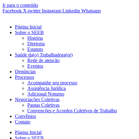
Ir para o conteúdo
Facebook
X-twitter
Instagram
Linkedin
Whatsapp
Página Inicial
Sobre o SEEB
História
Diretoria
Estatuto
Saúde da(o) Trabalhadora(or)
Rede de atenção
Eventos
Denúncias
Processos
Acompanhe seu processo
Assistência Jurídica
Adicional Noturno
Negociações Coletivas
Pautas Coletivas
Convenções e Acordos Coletivos de Trabalho
Convênios
Contato
Página Inicial
Sobre o SEEB