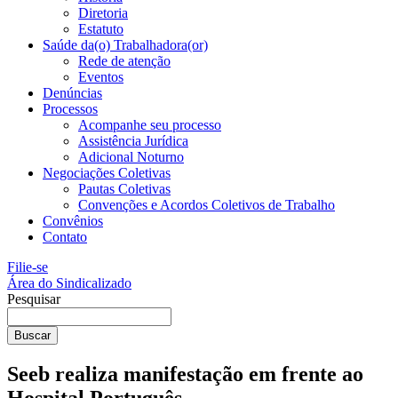
Diretoria
Estatuto
Saúde da(o) Trabalhadora(or)
Rede de atenção
Eventos
Denúncias
Processos
Acompanhe seu processo
Assistência Jurídica
Adicional Noturno
Negociações Coletivas
Pautas Coletivas
Convenções e Acordos Coletivos de Trabalho
Convênios
Contato
Filie-se
Área do Sindicalizado
Pesquisar
Buscar
Seeb realiza manifestação em frente ao
Hospital Português