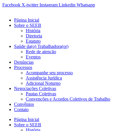
Ir
Facebook
X-twitter
Instagram
Linkedin
Whatsapp
para
o
Página Inicial
conteúdo
Sobre o SEEB
História
Diretoria
Estatuto
Saúde da(o) Trabalhadora(or)
Rede de atenção
Eventos
Denúncias
Processos
Acompanhe seu processo
Assistência Jurídica
Adicional Noturno
Negociações Coletivas
Pautas Coletivas
Convenções e Acordos Coletivos de Trabalho
Convênios
Contato
Página Inicial
Sobre o SEEB
História