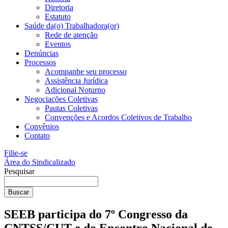
Diretoria
Estatuto
Saúde da(o) Trabalhadora(or)
Rede de atenção
Eventos
Denúncias
Processos
Acompanhe seu processo
Assistência Jurídica
Adicional Noturno
Negociações Coletivas
Pautas Coletivas
Convenções e Acordos Coletivos de Trabalho
Convênios
Contato
Filie-se
Área do Sindicalizado
Pesquisar
Buscar
SEEB participa do 7º Congresso da
CNTSS/CUT e do Encontro Nacional de