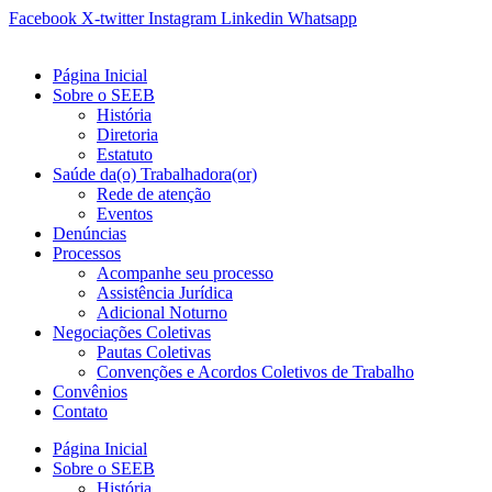
Ir
Facebook
X-twitter
Instagram
Linkedin
Whatsapp
para
o
Página Inicial
conteúdo
Sobre o SEEB
História
Diretoria
Estatuto
Saúde da(o) Trabalhadora(or)
Rede de atenção
Eventos
Denúncias
Processos
Acompanhe seu processo
Assistência Jurídica
Adicional Noturno
Negociações Coletivas
Pautas Coletivas
Convenções e Acordos Coletivos de Trabalho
Convênios
Contato
Página Inicial
Sobre o SEEB
História