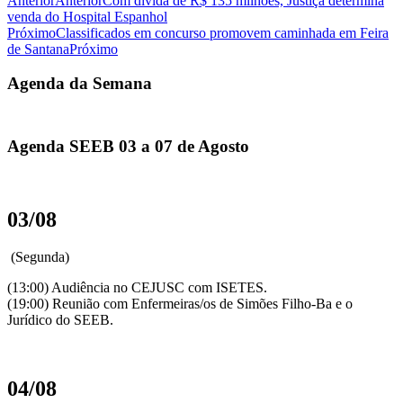
Anterior
Anterior
Com dívida de R$ 135 milhões, Justiça determina
venda do Hospital Espanhol
Próximo
Classificados em concurso promovem caminhada em Feira
de Santana
Próximo
Agenda da Semana
Agenda SEEB 03 a 07 de Agosto
03/08
(Segunda)
(13:00) Audiência no CEJUSC com ISETES.
(19:00) Reunião com Enfermeiras/os de Simões Filho-Ba e o
Jurídico do SEEB.
04/08