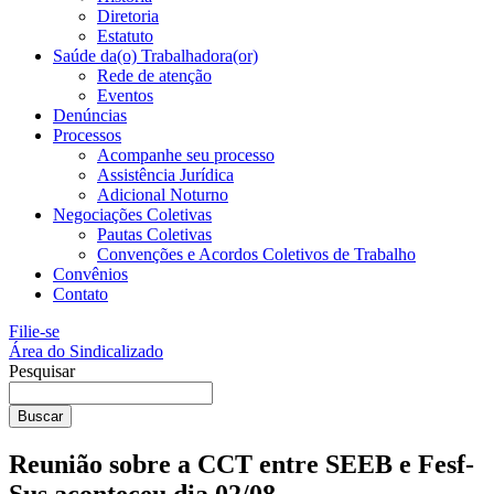
Diretoria
Estatuto
Saúde da(o) Trabalhadora(or)
Rede de atenção
Eventos
Denúncias
Processos
Acompanhe seu processo
Assistência Jurídica
Adicional Noturno
Negociações Coletivas
Pautas Coletivas
Convenções e Acordos Coletivos de Trabalho
Convênios
Contato
Filie-se
Área do Sindicalizado
Pesquisar
Buscar
Reunião sobre a CCT entre SEEB e Fesf-
Sus aconteceu dia 02/08