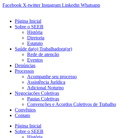
Ir
Facebook
X-twitter
Instagram
Linkedin
Whatsapp
para
o
Página Inicial
conteúdo
Sobre o SEEB
História
Diretoria
Estatuto
Saúde da(o) Trabalhadora(or)
Rede de atenção
Eventos
Denúncias
Processos
Acompanhe seu processo
Assistência Jurídica
Adicional Noturno
Negociações Coletivas
Pautas Coletivas
Convenções e Acordos Coletivos de Trabalho
Convênios
Contato
Página Inicial
Sobre o SEEB
História