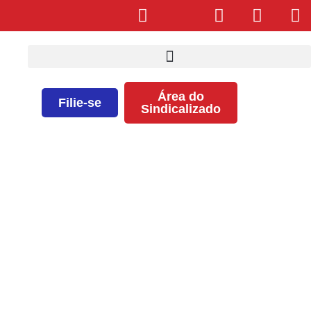
Área do
Filie-se
Sindicalizado
Reunião com enfermeiras a UPA
de Brotas acontece hoje (14), às
19h no SEEB