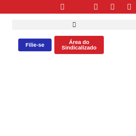
Área do
Filie-se
Sindicalizado
Errata: datas de período de
recusa de taxa assistencial