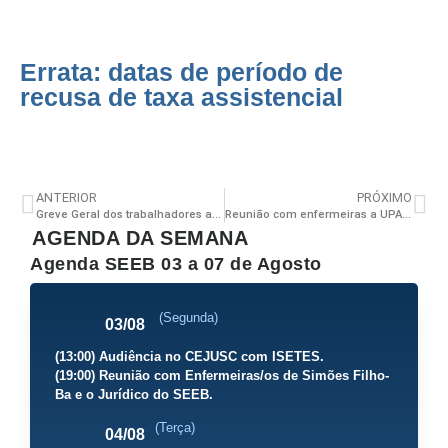
Errata: datas de período de
recusa de taxa assistencial
ANTERIOR
PRÓXIMO
Greve Geral dos trabalhadores acontece no próximo dia 10
Reunião com enfermeiras a UPA de Brotas acontece hoje (14), às 19h no SEEB
AGENDA DA SEMANA
Agenda SEEB 03 a 07 de Agosto
(Segunda)
03/08
(13:00) Audiência no CEJUSC com ISETES.
(19:00) Reunião com Enfermeiras/os de Simões Filho-
Ba e o Jurídico do SEEB.
(Terça)
04/08