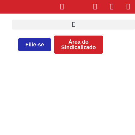
Área do
Filie-se
Sindicalizado
Manifestação em frente ao
Hospital Santo Amaro acontece
na próxima terça-feira, 16