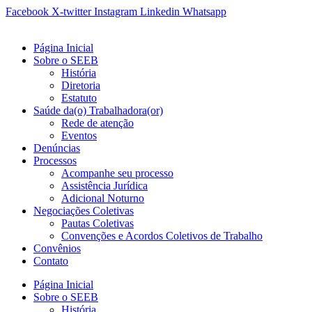
Ir
Facebook
X-twitter
Instagram
Linkedin
Whatsapp
para
o
Página Inicial
conteúdo
Sobre o SEEB
História
Diretoria
Estatuto
Saúde da(o) Trabalhadora(or)
Rede de atenção
Eventos
Denúncias
Processos
Acompanhe seu processo
Assistência Jurídica
Adicional Noturno
Negociações Coletivas
Pautas Coletivas
Convenções e Acordos Coletivos de Trabalho
Convênios
Contato
Página Inicial
Sobre o SEEB
História