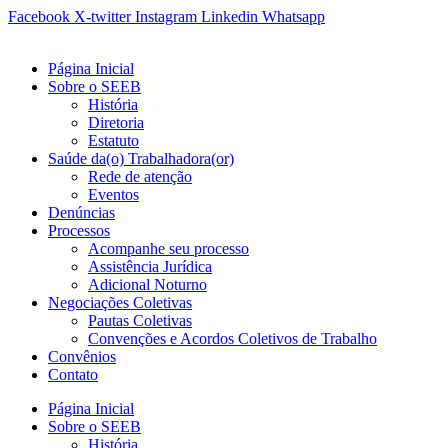
Ir
Facebook
X-twitter
Instagram
Linkedin
Whatsapp
para
o
Página Inicial
conteúdo
Sobre o SEEB
História
Diretoria
Estatuto
Saúde da(o) Trabalhadora(or)
Rede de atenção
Eventos
Denúncias
Processos
Acompanhe seu processo
Assistência Jurídica
Adicional Noturno
Negociações Coletivas
Pautas Coletivas
Convenções e Acordos Coletivos de Trabalho
Convênios
Contato
Página Inicial
Sobre o SEEB
História