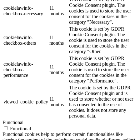
Cookie Consent plugin. The
cookielawinfo-
11
cookies is used to store the user
checkbox-necessary
months
consent for the cookies in the
category "Necessary".
This cookie is set by GDPR
Cookie Consent plugin. The
cookielawinfo-
11
cookie is used to store the user
checkbox-others
months
consent for the cookies in the
category "Other.
This cookie is set by GDPR
cookielawinfo-
Cookie Consent plugin. The
11
checkbox-
cookie is used to store the user
months
performance
consent for the cookies in the
category "Performance".
The cookie is set by the GDPR
Cookie Consent plugin and is
11
used to store whether or not user
viewed_cookie_policy
months
has consented to the use of
cookies. It does not store any
personal data.
Functional
Functional
Functional cookies help to perform certain functionalities like
sharing the content of the website on social media platforms, collect