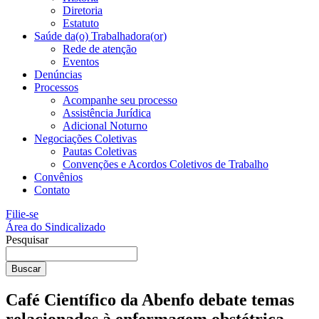
Diretoria
Estatuto
Saúde da(o) Trabalhadora(or)
Rede de atenção
Eventos
Denúncias
Processos
Acompanhe seu processo
Assistência Jurídica
Adicional Noturno
Negociações Coletivas
Pautas Coletivas
Convenções e Acordos Coletivos de Trabalho
Convênios
Contato
Filie-se
Área do Sindicalizado
Pesquisar
Buscar
Café Científico da Abenfo debate temas
relacionados à enfermagem obstétrica