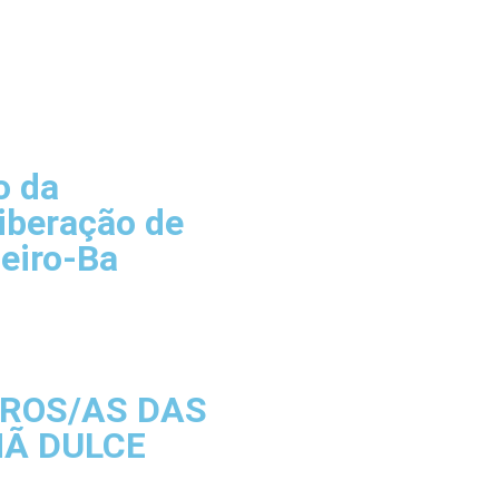
o da
iberação de
eiro-Ba
IROS/AS DAS
MÃ DULCE