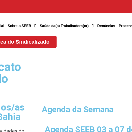
ial
Sobre o SEEB
Saúde da(o) Trabalhadora(or)
Denúncias
Proces
ea do Sindicalizado
cato
do
dos/as
Agenda da Semana
Bahia
Agenda SEEB 03 a 07 d
ividades do