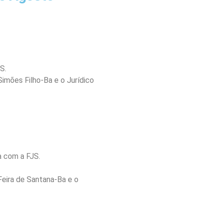
S.
imões Filho-Ba e o Jurídico
a com a FJS.
Feira de Santana-Ba e o