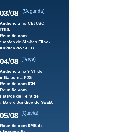
(Segunda)
03/08
) Audiência no CEJUSC
ETES.
) Reunião com
iras/os de Simões Filho-
Jurídico do SEEB.
(Terça)
04/08
 Audiência na 9 VT de
or-Ba com a FJS.
 Reunião com IGH.
) Reunião com
iras/os de Feira de
-Ba e o Jurídico do SEEB.
(Quarta)
05/08
) Reunião com SMS de
e Santana-Ba.