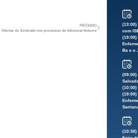
(13:00
PRÓXIMO
com IS
Vitórias do Sindicato nos processos de Adicional Noturno
(19:00
Enferme
Ba e o 
(09:00)
Salvad
(10:00)
(19:00
Enferme
Santana
(10:30
Feira d