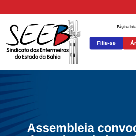
Página Inic
Filie-se
Ár
Assembleia convo