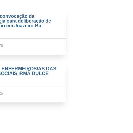
e convocação da
ia para deliberação de
ção em Juazeiro-Ba
26
E ENFERMEIROS/AS DAS
OCIAIS IRMÃ DULCE
26