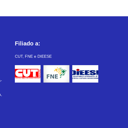
Filiado a:
CUT, FNE e DIEESE
-
a,