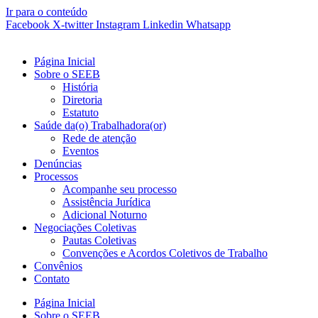
Ir para o conteúdo
Facebook
X-twitter
Instagram
Linkedin
Whatsapp
Página Inicial
Sobre o SEEB
História
Diretoria
Estatuto
Saúde da(o) Trabalhadora(or)
Rede de atenção
Eventos
Denúncias
Processos
Acompanhe seu processo
Assistência Jurídica
Adicional Noturno
Negociações Coletivas
Pautas Coletivas
Convenções e Acordos Coletivos de Trabalho
Convênios
Contato
Página Inicial
Sobre o SEEB