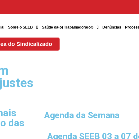
ial
Sobre o SEEB
Saúde da(o) Trabalhadora(or)
Denúncias
Proces
ea do Sindicalizado
om
justes
mais
Agenda da Semana
to das
Agenda SEEB 03 a 07 d