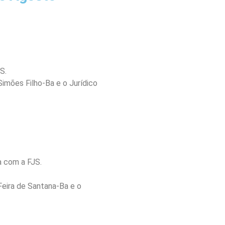
S.
imões Filho-Ba e o Jurídico
a com a FJS.
Feira de Santana-Ba e o