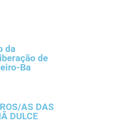
o da
iberação de
eiro-Ba
IROS/AS DAS
MÃ DULCE