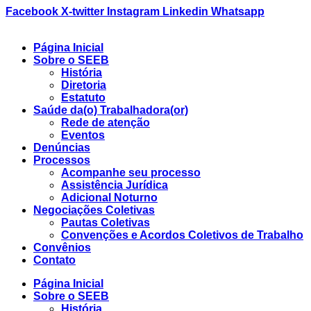
Ir
Facebook
X-twitter
Instagram
Linkedin
Whatsapp
para
o
Página Inicial
conteúdo
Sobre o SEEB
História
Diretoria
Estatuto
Saúde da(o) Trabalhadora(or)
Rede de atenção
Eventos
Denúncias
Processos
Acompanhe seu processo
Assistência Jurídica
Adicional Noturno
Negociações Coletivas
Pautas Coletivas
Convenções e Acordos Coletivos de Trabalho
Convênios
Contato
Página Inicial
Sobre o SEEB
História