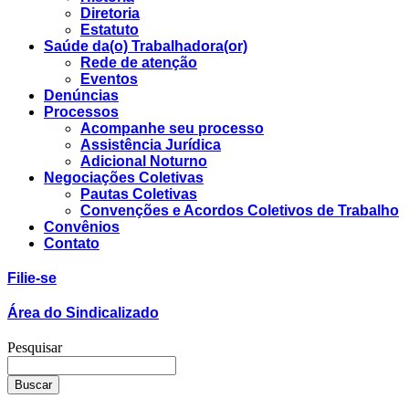
Diretoria
Estatuto
Saúde da(o) Trabalhadora(or)
Rede de atenção
Eventos
Denúncias
Processos
Acompanhe seu processo
Assistência Jurídica
Adicional Noturno
Negociações Coletivas
Pautas Coletivas
Convenções e Acordos Coletivos de Trabalho
Convênios
Contato
Filie-se
Área do Sindicalizado
Pesquisar
Buscar