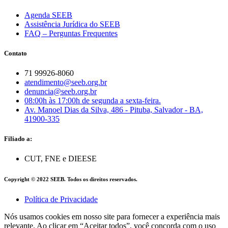
Agenda SEEB
Assistência Jurídica do SEEB
FAQ – Perguntas Frequentes
Contato
71 99926-8060
atendimento@seeb.org.br
denuncia@seeb.org.br
08:00h às 17:00h de segunda a sexta-feira.
Av. Manoel Dias da Silva, 486 - Pituba, Salvador - BA,
41900-335
Filiado a:
CUT, FNE e DIEESE
Copyright © 2022 SEEB. Todos os direitos reservados.
Política de Privacidade
Nós usamos cookies em nosso site para fornecer a experiência mais
relevante. Ao clicar em “Aceitar todos”, você concorda com o uso