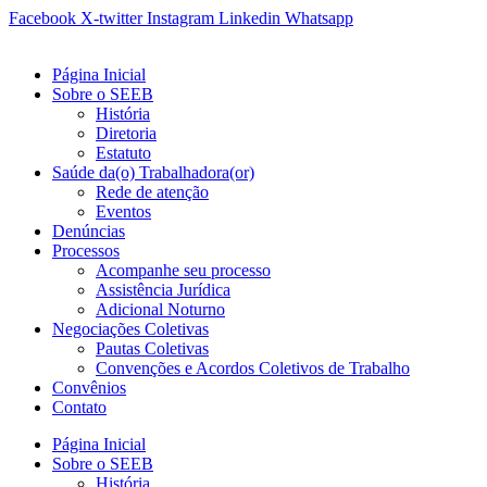
Ir
Facebook
X-twitter
Instagram
Linkedin
Whatsapp
para
o
Página Inicial
conteúdo
Sobre o SEEB
História
Diretoria
Estatuto
Saúde da(o) Trabalhadora(or)
Rede de atenção
Eventos
Denúncias
Processos
Acompanhe seu processo
Assistência Jurídica
Adicional Noturno
Negociações Coletivas
Pautas Coletivas
Convenções e Acordos Coletivos de Trabalho
Convênios
Contato
Página Inicial
Sobre o SEEB
História