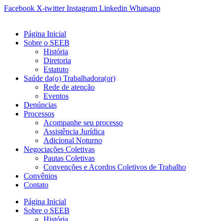
Ir
Facebook
X-twitter
Instagram
Linkedin
Whatsapp
para
o
Página Inicial
conteúdo
Sobre o SEEB
História
Diretoria
Estatuto
Saúde da(o) Trabalhadora(or)
Rede de atenção
Eventos
Denúncias
Processos
Acompanhe seu processo
Assistência Jurídica
Adicional Noturno
Negociações Coletivas
Pautas Coletivas
Convenções e Acordos Coletivos de Trabalho
Convênios
Contato
Página Inicial
Sobre o SEEB
História