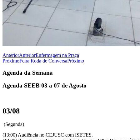
Anterior
Anterior
Enfermagem na Praça
Próximo
Feira Roda de Conversa
Próximo
Agenda da Semana
Agenda SEEB 03 a 07 de Agosto
03/08
(Segunda)
(13:00) Audiência no CEJUSC com ISETES.