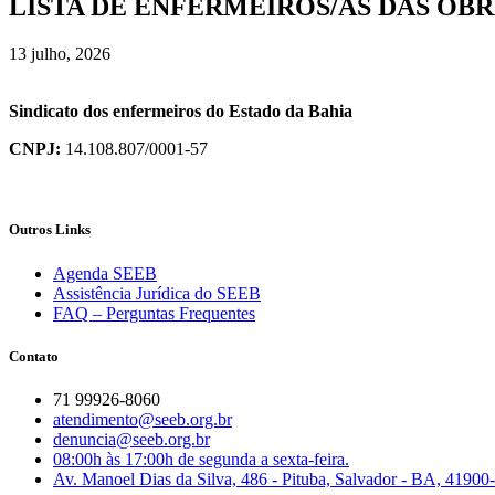
LISTA DE ENFERMEIROS/AS DAS OBR
13 julho, 2026
Sindicato dos enfermeiros do Estado da Bahia
CNPJ:
14.108.807/0001-57
Outros Links
Agenda SEEB
Assistência Jurídica do SEEB
FAQ – Perguntas Frequentes
Contato
71 99926-8060
atendimento@seeb.org.br
denuncia@seeb.org.br
08:00h às 17:00h de segunda a sexta-feira.
Av. Manoel Dias da Silva, 486 - Pituba, Salvador - BA, 41900