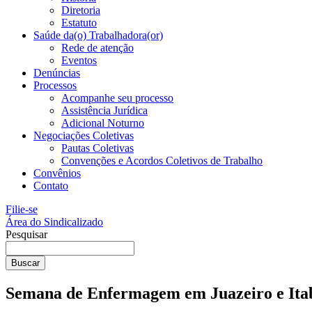
Diretoria
Estatuto
Saúde da(o) Trabalhadora(or)
Rede de atenção
Eventos
Denúncias
Processos
Acompanhe seu processo
Assistência Jurídica
Adicional Noturno
Negociações Coletivas
Pautas Coletivas
Convenções e Acordos Coletivos de Trabalho
Convênios
Contato
Filie-se
Área do Sindicalizado
Pesquisar
Buscar
Semana de Enfermagem em Juazeiro e Ita