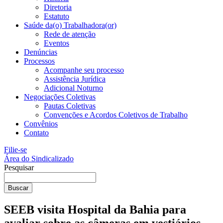
Diretoria
Estatuto
Saúde da(o) Trabalhadora(or)
Rede de atenção
Eventos
Denúncias
Processos
Acompanhe seu processo
Assistência Jurídica
Adicional Noturno
Negociações Coletivas
Pautas Coletivas
Convenções e Acordos Coletivos de Trabalho
Convênios
Contato
Filie-se
Área do Sindicalizado
Pesquisar
Buscar
SEEB visita Hospital da Bahia para
avaliar sobre as câmeras em vestiários