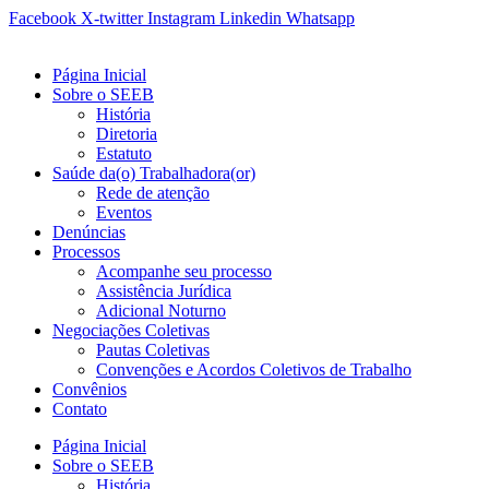
Ir
Facebook
X-twitter
Instagram
Linkedin
Whatsapp
para
o
Página Inicial
conteúdo
Sobre o SEEB
História
Diretoria
Estatuto
Saúde da(o) Trabalhadora(or)
Rede de atenção
Eventos
Denúncias
Processos
Acompanhe seu processo
Assistência Jurídica
Adicional Noturno
Negociações Coletivas
Pautas Coletivas
Convenções e Acordos Coletivos de Trabalho
Convênios
Contato
Página Inicial
Sobre o SEEB
História