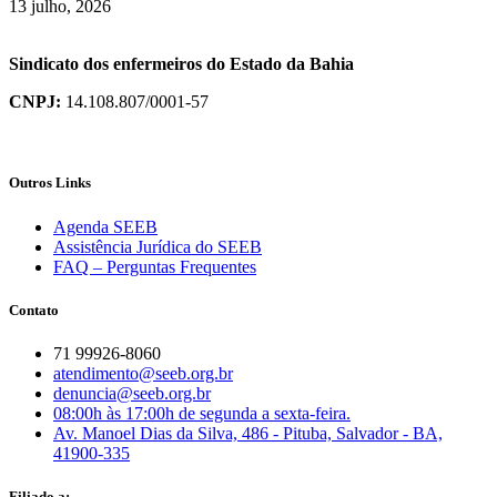
13 julho, 2026
Sindicato dos enfermeiros do Estado da Bahia
CNPJ:
14.108.807/0001-57
Outros Links
Agenda SEEB
Assistência Jurídica do SEEB
FAQ – Perguntas Frequentes
Contato
71 99926-8060
atendimento@seeb.org.br
denuncia@seeb.org.br
08:00h às 17:00h de segunda a sexta-feira.
Av. Manoel Dias da Silva, 486 - Pituba, Salvador - BA,
41900-335
Filiado a: