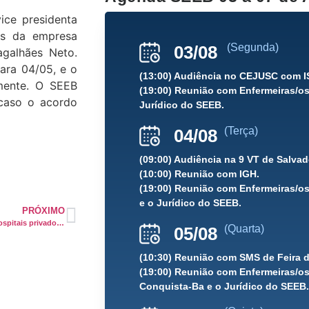
ice presidenta
res da empresa
(Segunda)
03/08
agalhães Neto.
ara 04/05, e o
(13:00) Audiência no CEJUSC com 
lmente. O SEEB
(19:00) Reunião com Enfermeiras/os
 caso o acordo
Jurídico do SEEB.
(Terça)
04/08
(09:00) Audiência na 9 VT de Salva
(10:00) Reunião com IGH.
(19:00) Reunião com Enfermeiras/os
e o Jurídico do SEEB.
PRÓXIMO
Atenção enfermeiras (os) de hospitais privados: o SEEB participou de nova rodada de negociações da Convenção Coletiva de Trabalho no último dia 03.
(Quarta)
05/08
(10:30) Reunião com SMS de Feira 
(19:00) Reunião com Enfermeiras/os 
Conquista-Ba e o Jurídico do SEEB.