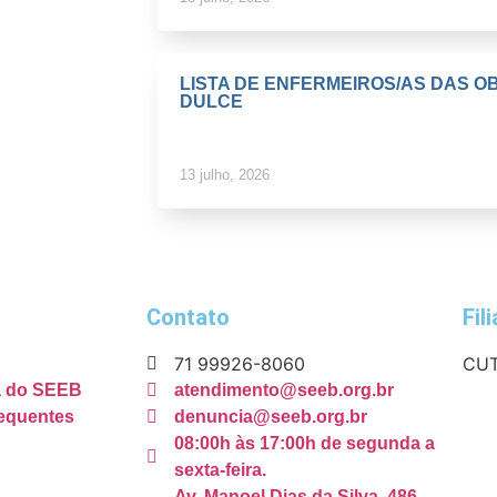
LISTA DE ENFERMEIROS/AS DAS O
DULCE
13 julho, 2026
Contato
Fil
71 99926-8060
CUT
ca do SEEB
atendimento@seeb.org.br
equentes
denuncia@seeb.org.br
08:00h às 17:00h de segunda a
sexta-feira.
Av. Manoel Dias da Silva, 486 -