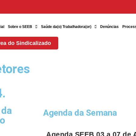
ial
Sobre o SEEB
Saúde da(o) Trabalhadora(or)
Denúncias
Proces
ea do Sindicalizado
etores
4.
 da
Agenda da Semana
no
Agenda SEEB 03 a 07 de 