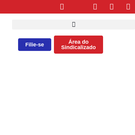
Área do
Filie-se
Sindicalizado
SEEB ganha ação contra o
Hospital Agenor Paiva relativo ao
pagamento da gratificação de
setor fechado