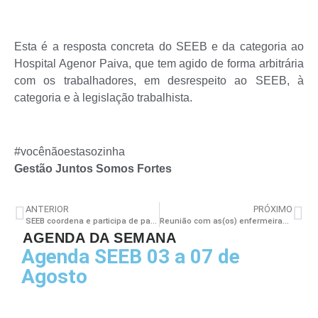
Esta é a resposta concreta do SEEB e da categoria ao
Hospital Agenor Paiva, que tem agido de forma arbitrária
com os trabalhadores, em desrespeito ao SEEB, à
categoria e à legislação trabalhista.
#vocênãoestasozinha
Gestão Juntos Somos Fortes
ANTERIOR
PRÓXIMO
SEEB coordena e participa de paralisação dos servidores de Teixeira de Freitas
Reunião com as(os) enfermeiras(os) do Hospital Agenor Paiva acerca do processo judicial acontecerá nessa quarta (30/01)
AGENDA DA SEMANA
Agenda SEEB 03 a 07 de
Agosto