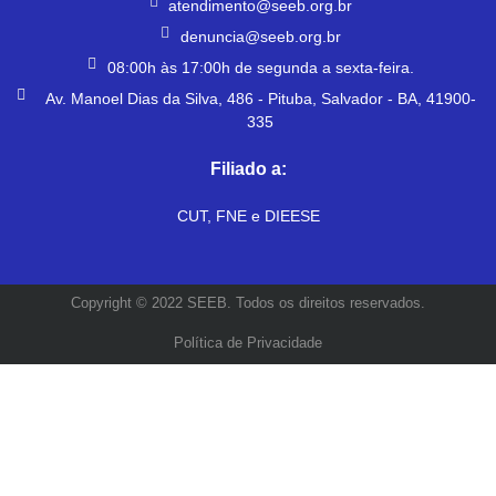
atendimento@seeb.org.br
denuncia@seeb.org.br
08:00h às 17:00h de segunda a sexta-feira.
Av. Manoel Dias da Silva, 486 - Pituba, Salvador - BA, 41900-
335
Filiado a:
CUT, FNE e DIEESE
Copyright © 2022 SEEB. Todos os direitos reservados.
Política de Privacidade