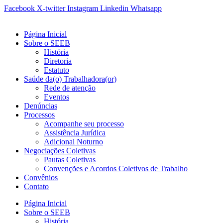
Ir
Facebook
X-twitter
Instagram
Linkedin
Whatsapp
para
o
Página Inicial
conteúdo
Sobre o SEEB
História
Diretoria
Estatuto
Saúde da(o) Trabalhadora(or)
Rede de atenção
Eventos
Denúncias
Processos
Acompanhe seu processo
Assistência Jurídica
Adicional Noturno
Negociações Coletivas
Pautas Coletivas
Convenções e Acordos Coletivos de Trabalho
Convênios
Contato
Página Inicial
Sobre o SEEB
História