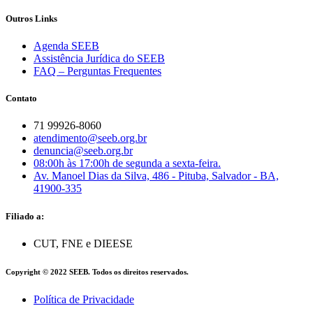
Outros Links
Agenda SEEB
Assistência Jurídica do SEEB
FAQ – Perguntas Frequentes
Contato
71 99926-8060
atendimento@seeb.org.br
denuncia@seeb.org.br
08:00h às 17:00h de segunda a sexta-feira.
Av. Manoel Dias da Silva, 486 - Pituba, Salvador - BA,
41900-335
Filiado a:
CUT, FNE e DIEESE
Copyright © 2022 SEEB. Todos os direitos reservados.
Política de Privacidade