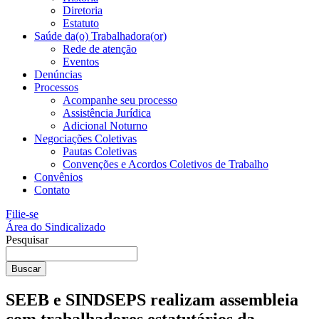
Diretoria
Estatuto
Saúde da(o) Trabalhadora(or)
Rede de atenção
Eventos
Denúncias
Processos
Acompanhe seu processo
Assistência Jurídica
Adicional Noturno
Negociações Coletivas
Pautas Coletivas
Convenções e Acordos Coletivos de Trabalho
Convênios
Contato
Filie-se
Área do Sindicalizado
Pesquisar
Buscar
SEEB e SINDSEPS realizam assembleia
com trabalhadores estatutários da