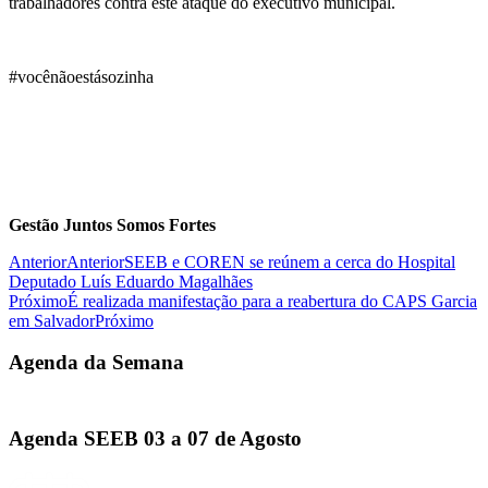
trabalhadores contra este ataque do executivo municipal.
#vocênãoestásozinha
Gestão Juntos Somos Fortes
Anterior
Anterior
SEEB e COREN se reúnem a cerca do Hospital
Deputado Luís Eduardo Magalhães
Próximo
É realizada manifestação para a reabertura do CAPS Garcia
em Salvador
Próximo
Agenda da Semana
Agenda SEEB 03 a 07 de Agosto