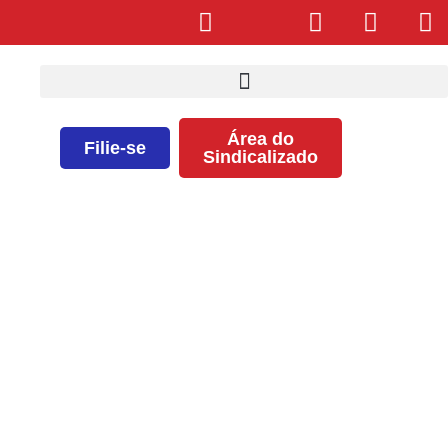
Área do
Filie-se
Sindicalizado
Seeb conta com novo convênio:
uma parceria entre Unimed e
Grupo Elo