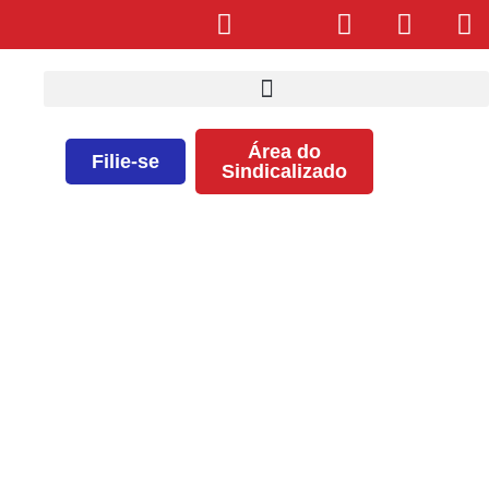
Área do
Filie-se
Sindicalizado
SEEB apura denúncia de assédio
moral na Fundação Bahiana de
Cardiologia