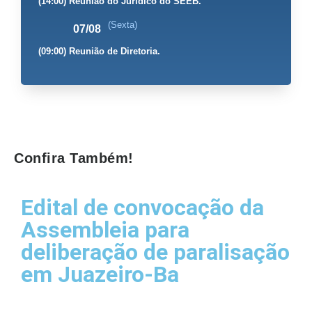
(14:00) Reunião do Jurídico do SEEB.
(Sexta)
07/08
(09:00) Reunião de Diretoria.
Confira Também!
Edital de convocação da
Assembleia para
deliberação de paralisação
em Juazeiro-Ba