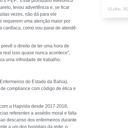
o o PEP. “Esse prontuário eletrônico
arelo, levou advertência e, se ficar
13 julho, 20
uitas vezes, não dá para ele
e requerem uma atenção maior por
a cardíaca, como vou parar de atendê-
prevê o direito de ter uma hora de
a real isso quase nunca acontece”,
a uma infinidade de trabalho.
Enfermeiros do Estado da Bahia),
de compliance com código de ética e
a com a Hapvida desde 2017-2018,
s referentes a assédio moral e falta
 ao descanso dos enfermeiros durante
mente a um dos hospitais da rede, o