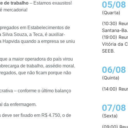
05/08
e de trabalho
– Estamos exaustos!
é mercadoria!
(Quarta)
(10:30) Reu
mpregados em Estabelecimentos de
Santana-Ba.
Silva Souza, a Teca, é auxiliar-
(19:00) Reu
ela Hapvida quando a empresa se uniu
Vitória da 
SEEB.
 que a maior operadora do país virou
sobrecarga de trabalho, assédio moral.
06/08
pregados, que não ficam porque não
(Quinta)
(14:00) Reu
rativa – conforme o último balanço
ial da enfermagem.
07/08
s deve ser fixado em R$ 4.750, o de
(Sexta)
(09:00) Reu