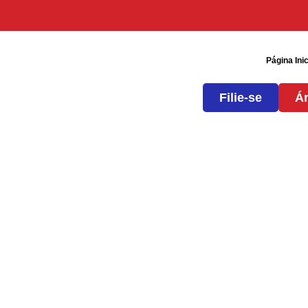
Página Inic
Filie-se
Ár
SAÚDE NÃO É
MERCADORIA!
Trabalhadores da r