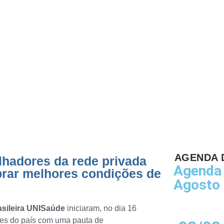
ciam
rar
 de
a
AGENDA 
adores da rede privada
Agenda 
rar melhores condições de
Agosto
sileira UNISaúde
iniciaram, no dia 16
tes do país com uma pauta de