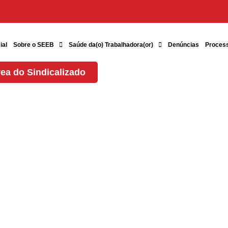
ial
Sobre o SEEB
Saúde da(o) Trabalhadora(or)
Denúncias
Proces
ea do Sindicalizado
ede