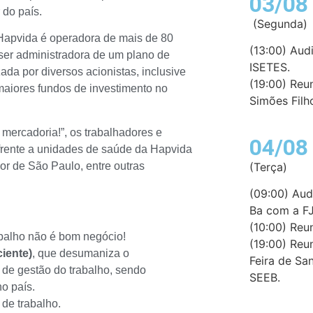
03/08
 do país.
(Segunda)
Hapvida é operadora de mais de 80
(13:00) Au
 ser administradora de um plano de
ISETES.
ada por diversos acionistas, inclusive
(19:00) Reu
aiores fundos de investimento no
Simões Filh
mercadoria!”, os trabalhadores e
04/08
 frente a unidades de saúde da Hapvida
ior de São Paulo, entre outras
(Terça)
(09:00) Aud
Ba com a FJ
(10:00) Reu
balho não é bom negócio!
(19:00) Reu
iente)
, que desumaniza o
Feira de Sa
 de gestão do trabalho, sendo
SEEB.
o país.
de trabalho.