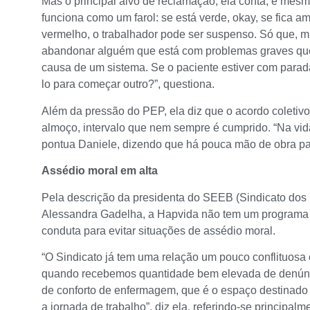
Mas o principal alvo de reclamação, ela conta, é mesm
funciona como um farol: se está verde, okay, se fica am
vermelho, o trabalhador pode ser suspenso. Só que, m
abandonar alguém que está com problemas graves qu
causa de um sistema. Se o paciente estiver com parad
lo para começar outro?”, questiona.
Além da pressão do PEP, ela diz que o acordo coletivo 
almoço, intervalo que nem sempre é cumprido. “Na vid
pontua Daniele, dizendo que há pouca mão de obra par
Assédio moral em alta
Pela descrição da presidenta do SEEB (Sindicato dos 
Alessandra Gadelha, a Hapvida não tem um programa 
conduta para evitar situações de assédio moral.
“O Sindicato já tem uma relação um pouco conflituos
quando recebemos quantidade bem elevada de denúncia
de conforto de enfermagem, que é o espaço destinado
a jornada de trabalho”, diz ela, referindo-se principal