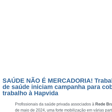
privada de saúde ini
campanha para cob
melhores condições
trabalho à Hapvid
SAÚDE NÃO É MERCADORIA! Trabalh
de saúde iniciam campanha para cob
trabalho à Hapvida
Profissionais da saúde privada associados à
Rede Bra
de maio de 2024, uma forte mobilização em várias par