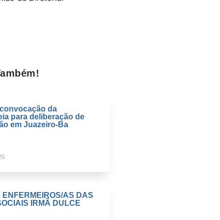
 Também!
e convocação da
ia para deliberação de
ção em Juazeiro-Ba
26
E ENFERMEIROS/AS DAS
OCIAIS IRMÃ DULCE