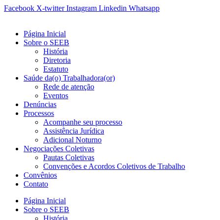
Ir
Facebook
X-twitter
Instagram
Linkedin
Whatsapp
para
o
Página Inicial
conteúdo
Sobre o SEEB
História
Diretoria
Estatuto
Saúde da(o) Trabalhadora(or)
Rede de atenção
Eventos
Denúncias
Processos
Acompanhe seu processo
Assistência Jurídica
Adicional Noturno
Negociações Coletivas
Pautas Coletivas
Convenções e Acordos Coletivos de Trabalho
Convênios
Contato
Página Inicial
Sobre o SEEB
História