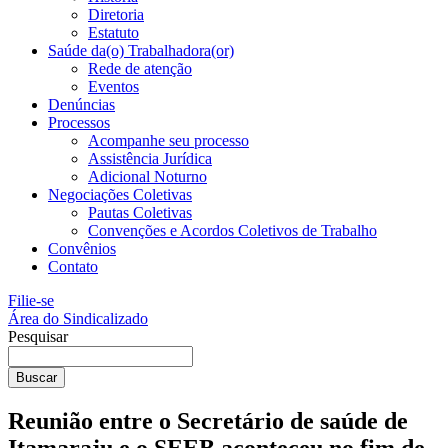
Diretoria
Estatuto
Saúde da(o) Trabalhadora(or)
Rede de atenção
Eventos
Denúncias
Processos
Acompanhe seu processo
Assistência Jurídica
Adicional Noturno
Negociações Coletivas
Pautas Coletivas
Convenções e Acordos Coletivos de Trabalho
Convênios
Contato
Filie-se
Área do Sindicalizado
Pesquisar
Buscar
Reunião entre o Secretário de saúde de
Itamaraju e o SEEB aconteceu no fim de