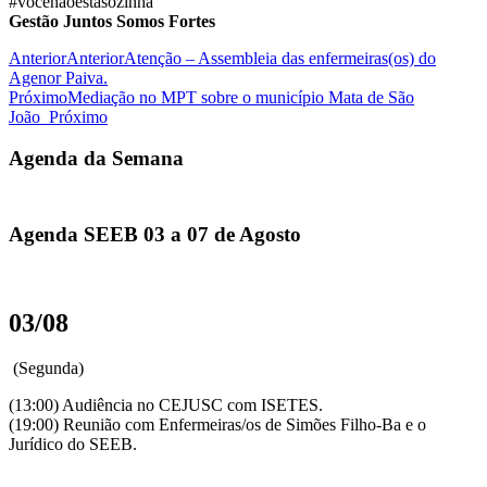
#vocênãoestásozinha
Gestão Juntos Somos Fortes
Anterior
Anterior
Atenção – Assembleia das enfermeiras(os) do
Agenor Paiva.
Próximo
Mediação no MPT sobre o município Mata de São
João
Próximo
Agenda da Semana
Agenda SEEB 03 a 07 de Agosto
03/08
(Segunda)
(13:00) Audiência no CEJUSC com ISETES.
(19:00) Reunião com Enfermeiras/os de Simões Filho-Ba e o
Jurídico do SEEB.