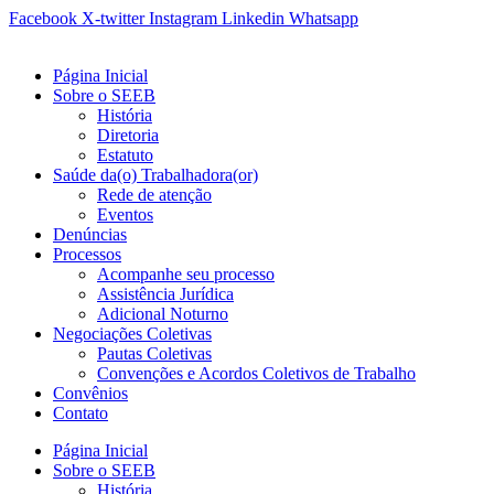
Ir
Facebook
X-twitter
Instagram
Linkedin
Whatsapp
para
o
Página Inicial
conteúdo
Sobre o SEEB
História
Diretoria
Estatuto
Saúde da(o) Trabalhadora(or)
Rede de atenção
Eventos
Denúncias
Processos
Acompanhe seu processo
Assistência Jurídica
Adicional Noturno
Negociações Coletivas
Pautas Coletivas
Convenções e Acordos Coletivos de Trabalho
Convênios
Contato
Página Inicial
Sobre o SEEB
História