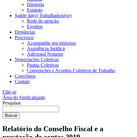
Diretoria
Estatuto
Saúde da(o) Trabalhadora(or)
Rede de atenção
Eventos
Denúncias
Processos
Acompanhe seu processo
Assistência Jurídica
Adicional Noturno
Negociações Coletivas
Pautas Coletivas
Convenções e Acordos Coletivos de Trabalho
Convênios
Contato
Filie-se
Área do Sindicalizado
Pesquisar
Buscar
Relatório do Conselho Fiscal e a
prestação de contas 2019.