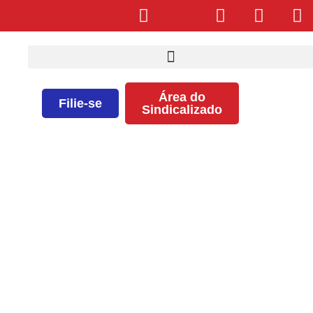
Área do
Filie-se
Sindicalizado
PROMULGAÇÃO DO
RESULTADO DO PROCESSO
ELEITORAL – publicado
no Jornal A Tarde