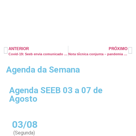
ANTERIOR
PRÓXIMO
Covid-19: Seeb envia comunicado à Sesab e aos hospitais privados e filantrópicos
Nota técnica conjunta – pandemia do Covid-19: Para assegurar a igualdade de oportunidades e tratamento no trabalho para trabalhadores(a)
Agenda da Semana
Agenda SEEB 03 a 07 de
Agosto
03/08
(Segunda)