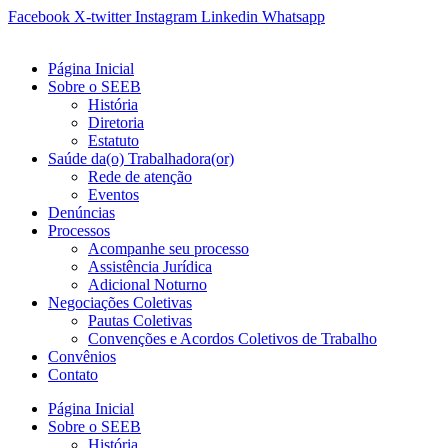
Ir
Facebook
X-twitter
Instagram
Linkedin
Whatsapp
para
o
Página Inicial
conteúdo
Sobre o SEEB
História
Diretoria
Estatuto
Saúde da(o) Trabalhadora(or)
Rede de atenção
Eventos
Denúncias
Processos
Acompanhe seu processo
Assistência Jurídica
Adicional Noturno
Negociações Coletivas
Pautas Coletivas
Convenções e Acordos Coletivos de Trabalho
Convênios
Contato
Página Inicial
Sobre o SEEB
História