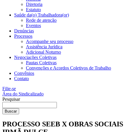
Diretoria
Estatuto
Saúde da(o) Trabalhadora(or)
Rede de atenção
Eventos
Denúncias
Processos
Acompanhe seu processo
Assistência Jurídica
Adicional Noturno
Negociações Coletivas
Pautas Coletivas
Convenções e Acordos Coletivos de Trabalho
Convênios
Contato
Filie-se
Área do Sindicalizado
Pesquisar
Buscar
PROCESSO SEEB X OBRAS SOCIAIS
IRMÃ DULCE