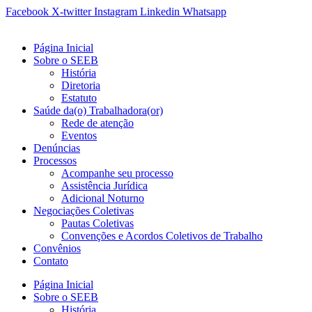
Ir
Facebook
X-twitter
Instagram
Linkedin
Whatsapp
para
o
Página Inicial
conteúdo
Sobre o SEEB
História
Diretoria
Estatuto
Saúde da(o) Trabalhadora(or)
Rede de atenção
Eventos
Denúncias
Processos
Acompanhe seu processo
Assistência Jurídica
Adicional Noturno
Negociações Coletivas
Pautas Coletivas
Convenções e Acordos Coletivos de Trabalho
Convênios
Contato
Página Inicial
Sobre o SEEB
História