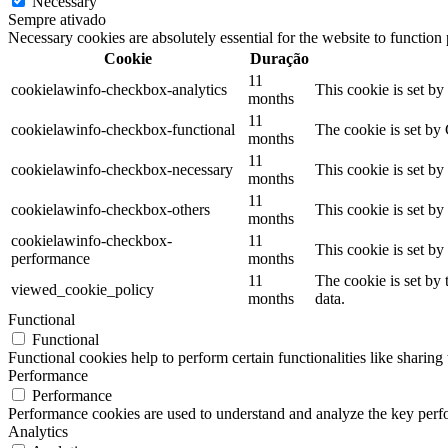
Necessary
Sempre ativado
Necessary cookies are absolutely essential for the website to function
Cookie
Duração
11
cookielawinfo-checkbox-analytics
This cookie is set b
months
11
cookielawinfo-checkbox-functional
The cookie is set by
months
11
cookielawinfo-checkbox-necessary
This cookie is set b
months
11
cookielawinfo-checkbox-others
This cookie is set b
months
cookielawinfo-checkbox-
11
This cookie is set b
performance
months
11
The cookie is set by
viewed_cookie_policy
months
data.
Functional
Functional
Functional cookies help to perform certain functionalities like sharing 
Performance
Performance
Performance cookies are used to understand and analyze the key perfor
Analytics