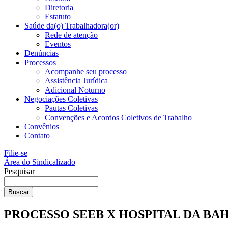
Diretoria
Estatuto
Saúde da(o) Trabalhadora(or)
Rede de atenção
Eventos
Denúncias
Processos
Acompanhe seu processo
Assistência Jurídica
Adicional Noturno
Negociações Coletivas
Pautas Coletivas
Convenções e Acordos Coletivos de Trabalho
Convênios
Contato
Filie-se
Área do Sindicalizado
Pesquisar
Buscar
PROCESSO SEEB X HOSPITAL DA BA