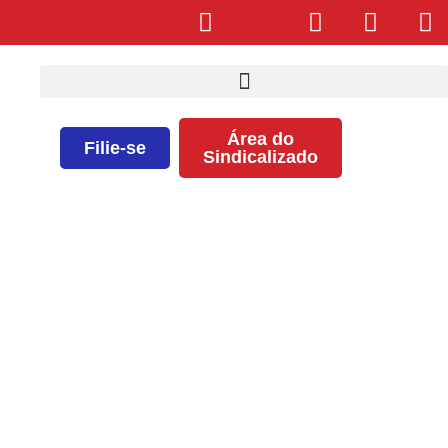
Área do
Filie-se
Sindicalizado
Processo Cardiopulmonar