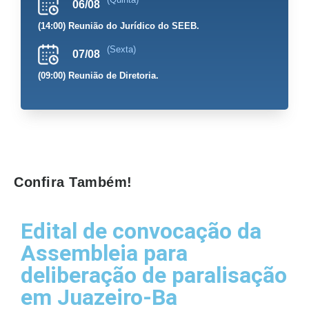
06/08
(14:00) Reunião do Jurídico do SEEB.
(Sexta)
07/08
(09:00) Reunião de Diretoria.
Confira Também!
Edital de convocação da
Assembleia para
deliberação de paralisação
em Juazeiro-Ba