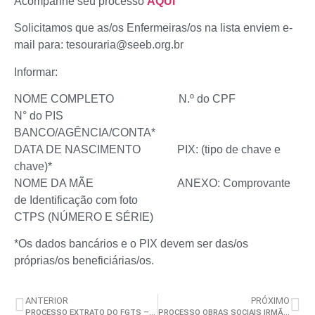
Acompanhe seu processo
AQUI
Solicitamos que as/os Enfermeiras/os na lista enviem e-
mail para: tesouraria@seeb.org.br
Informar:
NOME COMPLETO N.º do CPF
N° do PIS
BANCO/AGÊNCIA/CONTA*
DATA DE NASCIMENTO PIX: (tipo de chave e
chave)*
NOME DA MÃE ANEXO: Comprovante
de Identificação com foto
CTPS (NÚMERO E SÉRIE)
*Os dados bancários e o PIX devem ser das/os
próprias/os beneficiárias/os.
ANTERIOR
PRÓXIMO
PROCESSO EXTRATO DO FGTS – SANTA CASA DE MISERICÓRDIA
PROCESSO OBRAS SOCIAIS IRMÃ DULCE