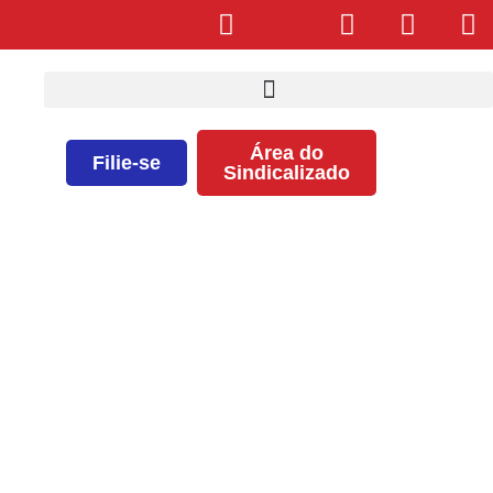
Área do
Filie-se
Sindicalizado
Planejando uma festa? O SEEB
tem!