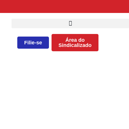
Área do
Filie-se
Sindicalizado
Piso salarial e 30 horas