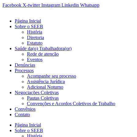
Ir
Facebook
X-twitter
Instagram
Linkedin
Whatsapp
para
o
Página Inicial
conteúdo
Sobre o SEEB
História
Diretoria
Estatuto
Saúde da(o) Trabalhadora(or)
Rede de atenção
Eventos
Denúncias
Processos
Acompanhe seu processo
Assistência Jurídica
Adicional Noturno
Negociações Coletivas
Pautas Coletivas
Convenções e Acordos Coletivos de Trabalho
Convênios
Contato
Página Inicial
Sobre o SEEB
História