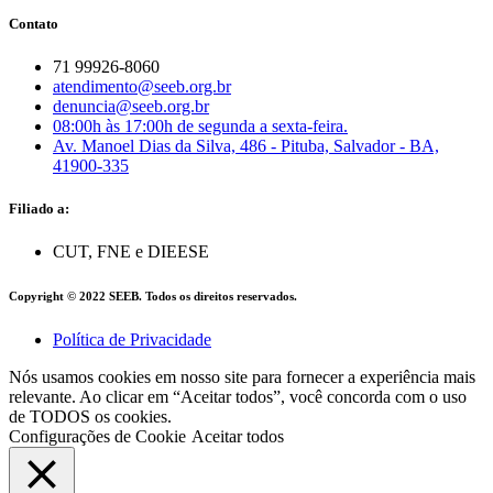
Contato
71 99926-8060
atendimento@seeb.org.br
denuncia@seeb.org.br
08:00h às 17:00h de segunda a sexta-feira.
Av. Manoel Dias da Silva, 486 - Pituba, Salvador - BA,
41900-335
Filiado a:
CUT, FNE e DIEESE
Copyright © 2022 SEEB. Todos os direitos reservados.
Política de Privacidade
Nós usamos cookies em nosso site para fornecer a experiência mais
relevante. Ao clicar em “Aceitar todos”, você concorda com o uso
de TODOS os cookies.
Configurações de Cookie
Aceitar todos