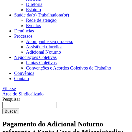
Diretoria
Estatuto
Saúde da(o) Trabalhadora(or)
Rede de atenção
Eventos
Denúncias
Processos
Acompanhe seu processo
Assistência Jurídica
Adicional Noturno
Negociações Coletivas
Pautas Coletivas
Convenções e Acordos Coletivos de Trabalho
Convênios
Contato
Filie-se
Área do Sindicalizado
Pesquisar
Buscar
Pagamento do Adicional Noturno
referente à Santa Casa de Misericórdia: