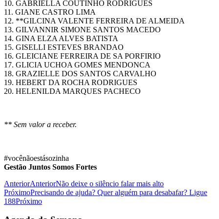
10. GABRIELLA COUTINHO RODRIGUES
11. GIANE CASTRO LIMA
12. **GILCINA VALENTE FERREIRA DE ALMEIDA
13. GILVANNIR SIMONE SANTOS MACEDO
14. GINA ELZA ALVES BATISTA
15. GISELLI ESTEVES BRANDAO
16. GLEICIANE FERREIRA DE SA PORFIRIO
17. GLICIA UCHOA GOMES MENDONCA
18. GRAZIELLE DOS SANTOS CARVALHO
19. HEBERT DA ROCHA RODRIGUES
20. HELENILDA MARQUES PACHECO
** Sem valor a receber.
#vocênãoestásozinha⠀⠀⠀⠀
Gestão Juntos Somos Fortes
Anterior
Anterior
Não deixe o silêncio falar mais alto
Próximo
Precisando de ajuda? Quer alguém para desabafar? Ligue
188
Próximo