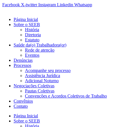
Ir
Facebook
X-twitter
Instagram
Linkedin
Whatsapp
para
o
Página Inicial
conteúdo
Sobre o SEEB
História
Diretoria
Estatuto
Saúde da(o) Trabalhadora(or)
Rede de atenção
Eventos
Denúncias
Processos
Acompanhe seu processo
Assistência Jurídica
Adicional Noturno
Negociações Coletivas
Pautas Coletivas
Convenções e Acordos Coletivos de Trabalho
Convênios
Contato
Página Inicial
Sobre o SEEB
História