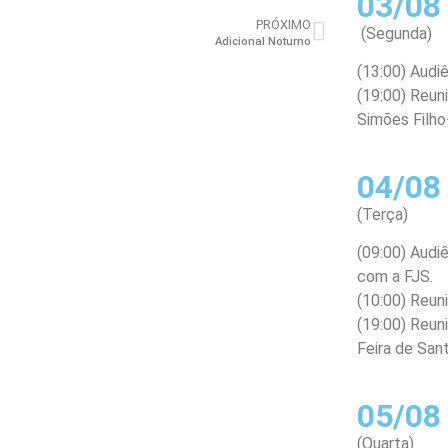
03/08
PRÓXIMO
(Segunda)
Adicional Noturno
(13:00) Aud
(19:00) Reun
Simões Filho
04/08
(Terça)
(09:00) Audi
com a FJS.
(10:00) Reun
(19:00) Reun
Feira de San
05/08
(Quarta)