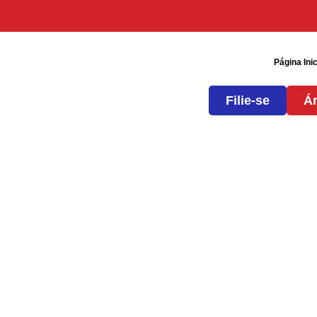
Página Inic
Filie-se
Ár