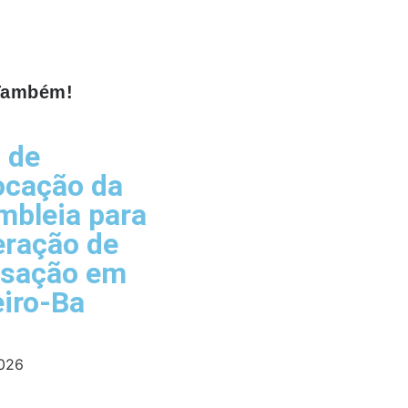
 Também!
l de
ocação da
bleia para
eração de
isação em
iro-Ba
2026