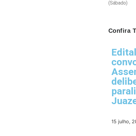
(Sábado)
Confira
Edita
conv
Assem
delib
paral
Juaze
15 julho, 