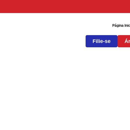
Página Inic
Filie-se
Ár
Nota de Solidarieda