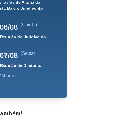
iras/os de Vitória da
ta-Ba e o Jurídico do
(Quinta)
06/08
 Reunião do Jurídico do
(Sexta)
07/08
 Reunião de Diretoria.
Sábado)
 Também!