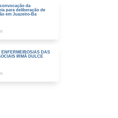
e convocação da
ia para deliberação de
ção em Juazeiro-Ba
26
E ENFERMEIROS/AS DAS
OCIAIS IRMÃ DULCE
26