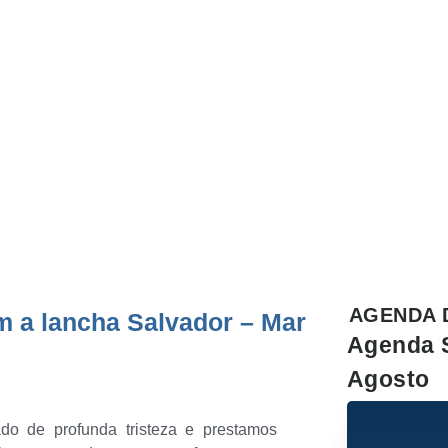
cha
nde
AGENDA 
m a lancha Salvador – Mar
Agenda 
Agosto
 de profunda tristeza e prestamos