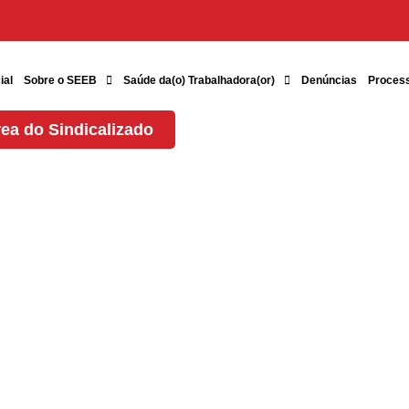
ial
Sobre o SEEB
Saúde da(o) Trabalhadora(or)
Denúncias
Proces
ea do Sindicalizado
de –