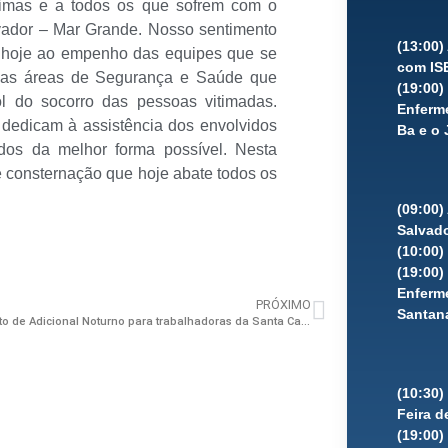
ítimas e a todos os que sofrem com o
alvador – Mar Grande. Nosso sentimento
(13:00
e hoje ao empenho das equipes que se
com IS
s das áreas de Segurança e Saúde que
(19:00
l do socorro das pessoas vitimadas.
Enferme
 dedicam à assistência dos envolvidos
Ba e o 
dos da melhor forma possível. Nesta
e consternação que hoje abate todos os
(09:00)
Salvad
(10:00)
(19:00
Enferme
PRÓXIMO
Santana
Pagamento de Adicional Noturno para trabalhadoras da Santa Casa de Miséricórdia
(10:30
Feira d
(19:00