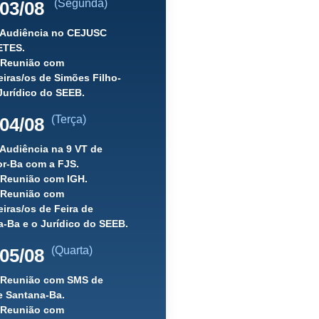
(Segunda)
03/08
) Audiência no CEJUSC
ETES.
) Reunião com
iras/os de Simões Filho-
Jurídico do SEEB.
(Terça)
04/08
 Audiência na 9 VT de
or-Ba com a FJS.
 Reunião com IGH.
) Reunião com
iras/os de Feira de
-Ba e o Jurídico do SEEB.
(Quarta)
05/08
) Reunião com SMS de
e Santana-Ba.
) Reunião com