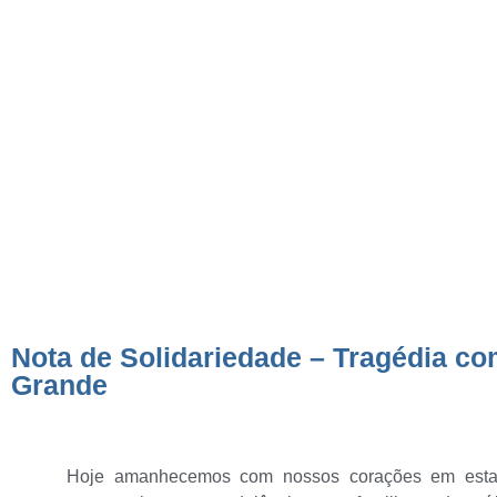
Tragédia com a lan
Salvador – Mar Gra
Nota de Solidariedade – Tragédia co
Grande
Hoje amanhecemos com nossos corações em estado