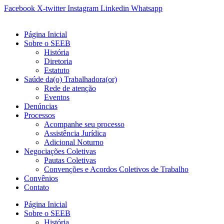
Ir
Facebook
X-twitter
Instagram
Linkedin
Whatsapp
para
o
Página Inicial
conteúdo
Sobre o SEEB
História
Diretoria
Estatuto
Saúde da(o) Trabalhadora(or)
Rede de atenção
Eventos
Denúncias
Processos
Acompanhe seu processo
Assistência Jurídica
Adicional Noturno
Negociações Coletivas
Pautas Coletivas
Convenções e Acordos Coletivos de Trabalho
Convênios
Contato
Página Inicial
Sobre o SEEB
História