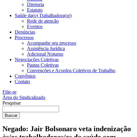
Diretoria
Estatuto
Saúde da(o) Trabalhadora(or)
Rede de atenção
Eventos
Denúncias
Processos
Acompanhe seu processo
Assistência Jurídica
Adicional Noturno
Negociações Coletivas
Pautas Coletivas
Convenções e Acordos Coletivos de Trabalho
Convênios
Contato
Filie-se
Área do Sindicalizado
Pesquisar
Buscar
Negado: Jair Bolsonaro veta indenização
às/os trabalhadoras/es da saúde com