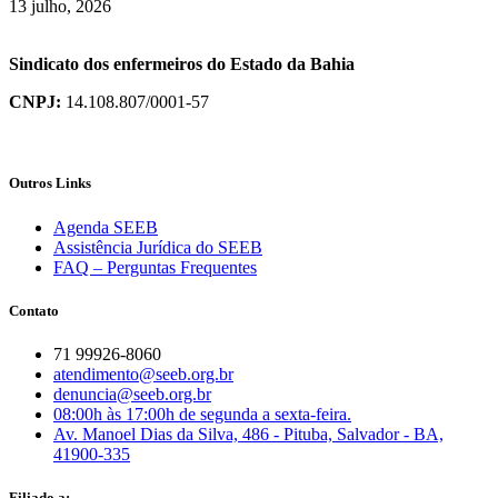
13 julho, 2026
Sindicato dos enfermeiros do Estado da Bahia
CNPJ:
14.108.807/0001-57
Outros Links
Agenda SEEB
Assistência Jurídica do SEEB
FAQ – Perguntas Frequentes
Contato
71 99926-8060
atendimento@seeb.org.br
denuncia@seeb.org.br
08:00h às 17:00h de segunda a sexta-feira.
Av. Manoel Dias da Silva, 486 - Pituba, Salvador - BA,
41900-335
Filiado a: