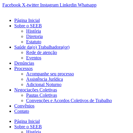
Ir
Facebook
X-twitter
Instagram
Linkedin
Whatsapp
para
o
Página Inicial
conteúdo
Sobre o SEEB
História
Diretoria
Estatuto
Saúde da(o) Trabalhadora(or)
Rede de atenção
Eventos
Denúncias
Processos
Acompanhe seu processo
Assistência Jurídica
Adicional Noturno
Negociações Coletivas
Pautas Coletivas
Convenções e Acordos Coletivos de Trabalho
Convênios
Contato
Página Inicial
Sobre o SEEB
História