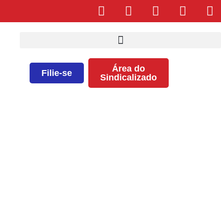
Área do
Filie-se
Sindicalizado
LISTA DO PROCESSO DA
SANTA CASA