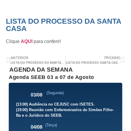
LISTA DO PROCESSO DA SANTA
CASA
Clique
AQUI
para conferir!
ANTERIOR
PRÓXIMO
LISTA DO PROCESSO DO MARTAGÃO GESTEIRA
LISTA DO PROCESSO SANTA CASA DE MISERICÓRDIA DA BAHIA
AGENDA DA SEMANA
Agenda SEEB 03 a 07 de Agosto
(Segunda)
03/08
(13:00) Audiência no CEJUSC com ISETES.
(19:00) Reunião com Enfermeiras/os de Simões Filho-
Ba e o Jurídico do SEEB.
(Terça)
04/08