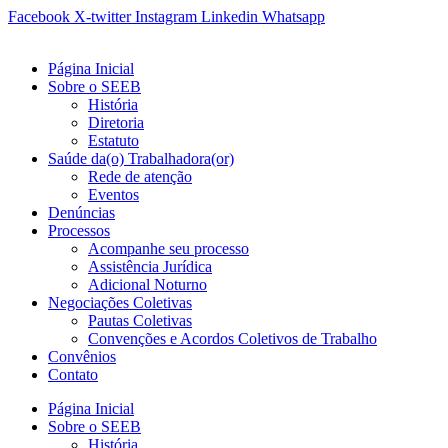
Ir
Facebook
X-twitter
Instagram
Linkedin
Whatsapp
para
o
Página Inicial
conteúdo
Sobre o SEEB
História
Diretoria
Estatuto
Saúde da(o) Trabalhadora(or)
Rede de atenção
Eventos
Denúncias
Processos
Acompanhe seu processo
Assistência Jurídica
Adicional Noturno
Negociações Coletivas
Pautas Coletivas
Convenções e Acordos Coletivos de Trabalho
Convênios
Contato
Página Inicial
Sobre o SEEB
História