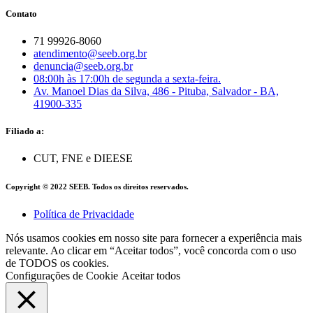
Contato
71 99926-8060
atendimento@seeb.org.br
denuncia@seeb.org.br
08:00h às 17:00h de segunda a sexta-feira.
Av. Manoel Dias da Silva, 486 - Pituba, Salvador - BA,
41900-335
Filiado a:
CUT, FNE e DIEESE
Copyright © 2022 SEEB. Todos os direitos reservados.
Política de Privacidade
Nós usamos cookies em nosso site para fornecer a experiência mais
relevante. Ao clicar em “Aceitar todos”, você concorda com o uso
de TODOS os cookies.
Configurações de Cookie
Aceitar todos